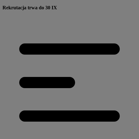
Przejdź
Rekrutacja trwa do 30 IX
do
treści