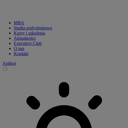
MBA
Studia podyplomowe
CKP
Kursy i szkolenia
Aktualności
menu
Executive Club
O nas
main
Kontakt
-
Aplikuj
desktop