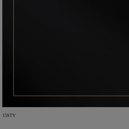
15
STY