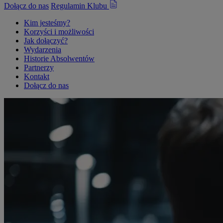
Dołącz do nas
Regulamin Klubu
Kim jesteśmy?
Korzyści i możliwości
Jak dołączyć?
Wydarzenia
Historie Absolwentów
Partnerzy
Kontakt
Dołącz do nas