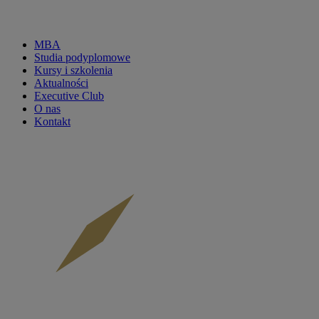
MBA
Studia podyplomowe
CKP
Kursy i szkolenia
Aktualności
menu
Executive Club
O nas
main
Kontakt
-
mobile