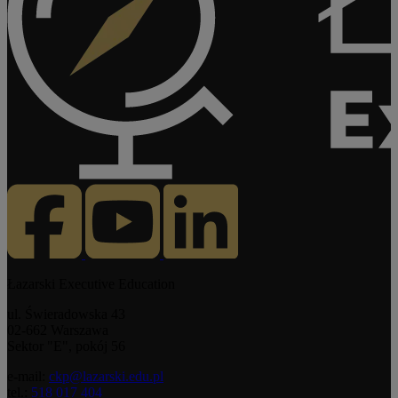
Łazarski Executive Education
ul. Świeradowska 43
02-662 Warszawa
Sektor "E", pokój 56
e-mail:
ckp@lazarski.edu.pl
tel.:
518 017 404