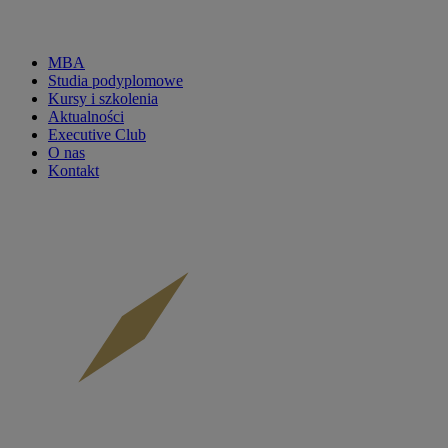
MBA
Studia podyplomowe
CKP
Kursy i szkolenia
Aktualności
menu
Executive Club
O nas
main
Kontakt
-
mobile