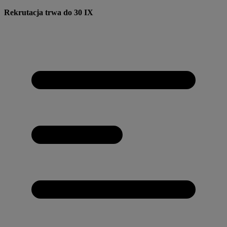
Przejdź
Rekrutacja trwa do 30 IX
do
treści