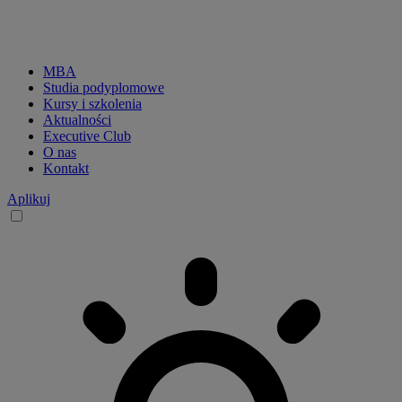
MBA
Studia podyplomowe
CKP
Kursy i szkolenia
Aktualności
menu
Executive Club
O nas
main
Kontakt
-
Aplikuj
desktop