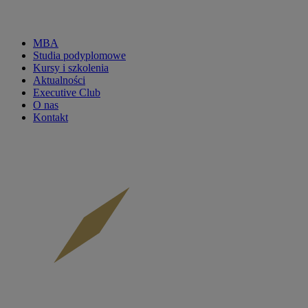
MBA
Studia podyplomowe
CKP
Kursy i szkolenia
Aktualności
menu
Executive Club
O nas
main
Kontakt
-
mobile