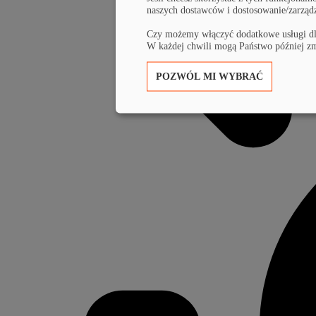
naszych dostawców i dostosowanie/zarząd
Czy możemy włączyć dodatkowe usługi d
W każdej chwili mogą Państwo później zm
POZWÓL MI WYBRAĆ