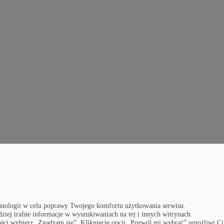
nologii w celu poprawy Twojego komfortu użytkowania serwisu.
dziej trafne informacje w wyszukiwaniach na tej i innych witrynach.
lności wybierz „Zgadzam się”. Kliknięcie opcji „Pozwól mi wybrać” umożliwi Ci