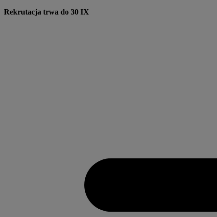
Przejdź
Rekrutacja trwa do 30 IX
do
treści