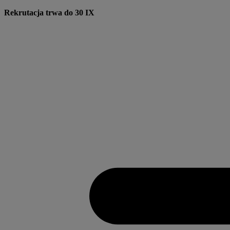
Przejdź
Rekrutacja trwa do 30 IX
do
treści