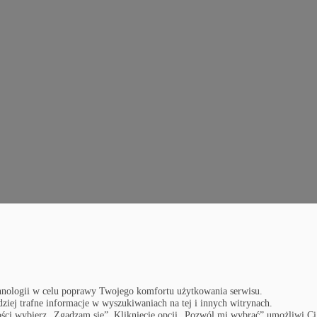
nologii w celu poprawy Twojego komfortu użytkowania serwisu.
dziej trafne informacje w wyszukiwaniach na tej i innych witrynach.
lności wybierz „Zgadzam się”. Kliknięcie opcji „Pozwól mi wybrać” umożliwi Ci