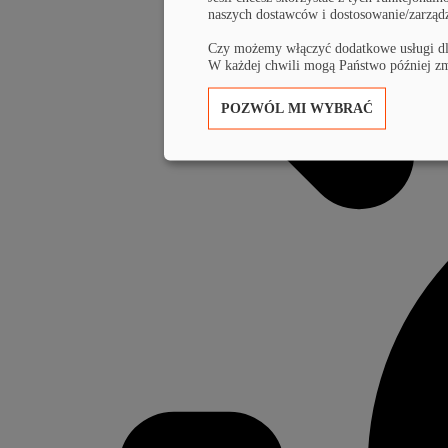
naszych dostawców i dostosowanie/zarząd
Czy możemy włączyć dodatkowe usługi d
W każdej chwili mogą Państwo później zm
POZWÓL MI WYBRAĆ