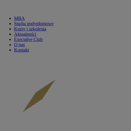
MBA
Studia podyplomowe
CKP
Kursy i szkolenia
Aktualności
menu
Executive Club
O nas
main
Kontakt
-
mobile