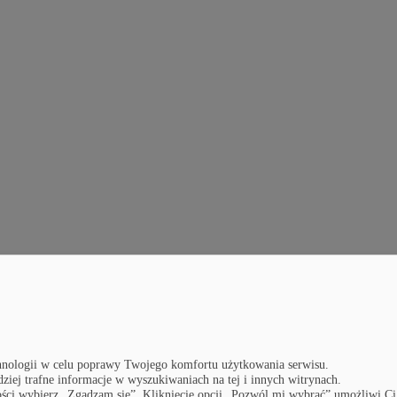
nologii w celu poprawy Twojego komfortu użytkowania serwisu.
dziej trafne informacje w wyszukiwaniach na tej i innych witrynach.
lności wybierz „Zgadzam się”. Kliknięcie opcji „Pozwól mi wybrać” umożliwi Ci