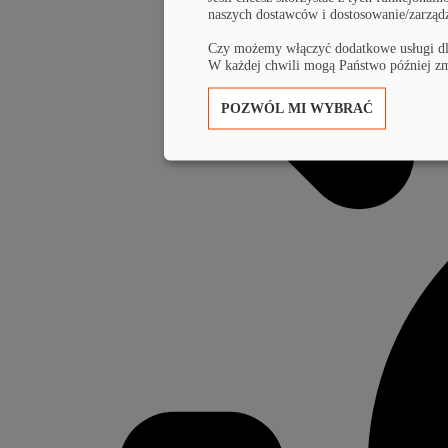
naszych dostawców i dostosowanie/zarząd
Czy możemy włączyć dodatkowe usługi d
W każdej chwili mogą Państwo później zm
POZWÓL MI WYBRAĆ