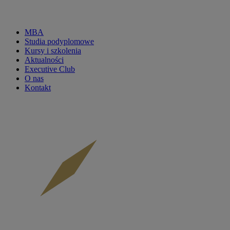
MBA
Studia podyplomowe
CKP
Kursy i szkolenia
Aktualności
menu
Executive Club
O nas
main
Kontakt
-
mobile