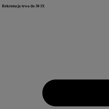
Przejdź
Rekrutacja trwa do 30 IX
do
treści