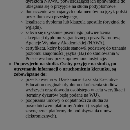
dyrektora NAWA, potwierdzającej ich uprawnienie do
ubiegania się o przyjęcie na studia podyplomowe,
tłumaczenie wymaganych dokumentów na język polski
przez tłumacza przysięgłego,
legalizacja dyplomu lub klauzula apostille (oryginał do
wglądu),
zaleca się uzyskanie pisemnego potwierdzenia
akceptacji dyplomu zagranicznego przez Narodową
Agencję Wymiany Akademickiej (NAWA),
certyfikatu, który będzie stanowił podstawę do uznania
poziomu znajomości języka (B2) do studiowania w
Polsce wydany przez uprawnione instytucje.
Po przyjęciu na studia. Osoby przyjęte na studia, po
otrzymaniu informacji o uruchomieniu kierunku, są
zobowiązane do:
przedstawienia w Dziekanacie Łazarski Executive
Education oryginału dyplomu ukończenia studiów
wyższych oraz dowodu osobistego w celu weryfikacji
(terminy dyżurów będą podane na WU),
podpisania umowy o odpłatności za studia za
pośrednictwem platformy Autenti (bezpłatnej,
zewnętrznej platformy do podpisywania umów
elektronicznych).