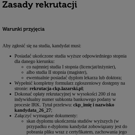
Zasady rekrutacji
Warunki przyjęcia
Aby zgłosić się na studia, kandydat musi:
Posiadać ukończone studia wyższe odpowiedniego stopnia
dla danego kierunku:
co najmniej studia I stopnia (licencjat/inżynier),
albo studia II stopnia (magister),
ewentualnie posiadać dyplom lekarza lub doktora;
Wypełnić kompletny formularz zgłoszeniowy dostępny na
stronie:
rekrutacja-ckp.lazarski.pl
;
Dokonać opłaty rekrutacyjnej w wysokości 200 zł na
indywidualny numer subkonta bankowego podany w
procesie IRK. Tytuł przelewu:
ckp_imię i nazwisko
kandydata_26_27
;
Załączyć wymagane dokumenty:
skan dyplomu ukończenia studiów wyższych (w
przypadku e-dyplomu kandydat zobowiązany jest do
pobrania pliku wraz z certyfikatem, zachowania jego