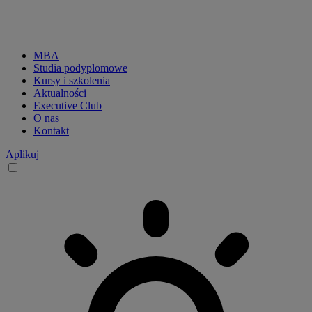
MBA
Studia podyplomowe
CKP
Kursy i szkolenia
Aktualności
menu
Executive Club
O nas
main
Kontakt
-
Aplikuj
desktop