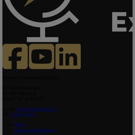
Łazarski Executive Education
ul. Świeradowska 43
02-662 Warszawa
Sektor "E", pokój 56
e-mail:
ckp@lazarski.edu.pl
tel.:
518 017 404
MBA
Studia podyplomowe