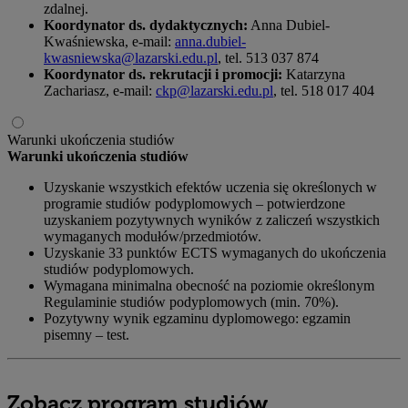
zdalnej.
Koordynator ds. dydaktycznych:
Anna Dubiel-
Kwaśniewska, e-mail:
anna.dubiel-
kwasniewska@lazarski.edu.pl
, tel. 513 037 874
Koordynator ds. rekrutacji i promocji:
Katarzyna
Zachariasz, e-mail:
ckp@lazarski.edu.pl
, tel. 518 017 404
Warunki ukończenia studiów
Warunki ukończenia studiów
Uzyskanie wszystkich efektów uczenia się określonych w
programie studiów podyplomowych – potwierdzone
uzyskaniem pozytywnych wyników z zaliczeń wszystkich
wymaganych modułów/przedmiotów.
Uzyskanie 33 punktów ECTS wymaganych do ukończenia
studiów podyplomowych.
Wymagana minimalna obecność na poziomie określonym
Regulaminie studiów podyplomowych (min. 70%).
Pozytywny wynik egzaminu dyplomowego: egzamin
pisemny – test.
Zobacz program studiów