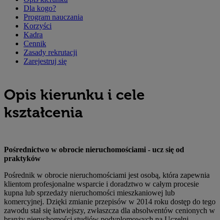
Dla kogo?
Program nauczania
Korzyści
Kadra
Cennik
Zasady rekrutacji
Zarejestruj się
Opis kierunku i cele
kształcenia
Pośrednictwo w obrocie nieruchomościami - ucz się od
praktyków
Pośrednik w obrocie nieruchomościami jest osobą, która zapewnia
klientom profesjonalne wsparcie i doradztwo w całym procesie
kupna lub sprzedaży nieruchomości mieszkaniowej lub
komercyjnej. Dzięki zmianie przepisów w 2014 roku dostęp do tego
zawodu stał się łatwiejszy, zwłaszcza dla absolwentów cenionych w
branży nieruchomości studiów podyplomowych na Uczelni