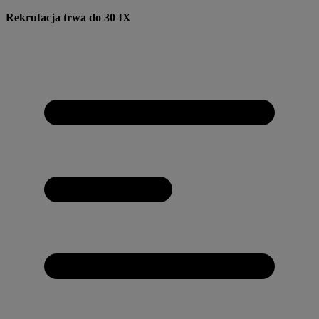
Przejdź
Rekrutacja trwa do 30 IX
do
treści