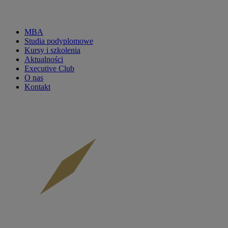
MBA
Studia podyplomowe
CKP
Kursy i szkolenia
Aktualności
menu
Executive Club
O nas
main
Kontakt
-
mobile