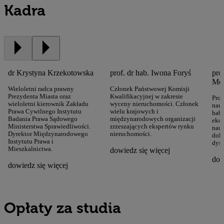
Kadra
dr Krystyna Krzekotowska
prof. dr hab. Iwona Foryś
pro
Mo
Wieloletni radca prawny
Członek Państwowej Komisji
Prezydenta Miasta oraz
Kwalifikacyjnej w zakresie
Prof
wieloletni kierownik Zakładu
wyceny nieruchomości. Członek
nauk
Prawa Cywilnego Instytutu
wielu krajowych i
habi
Badania Prawa Sądowego
międzynarodowych organizacji
eko
Ministerstwa Sprawiedliwości.
zrzeszających ekspertów rynku
nauk
Dyrektor Międzynarodowego
nieruchomości.
dok
Instytutu Prawa i
dysc
Mieszkalnictwa.
dowiedz się więcej
dow
dowiedz się więcej
Opłaty za studia