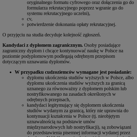
oryginalnego formatu cyfrowego oraz dołączenia go do
formularza rekrutacyjnego poprzez wgranie go do
systemu rekrutacyjnego uczelni),
cv,
potwierdzenie dokonania opłaty rekrutacyjnej.
O przyjęciu na studia decyduje kolejność zgłoszeń.
Kandydaci z dyplomem zagranicznym.
Osoby posiadające
zagraniczny dyplom i chcące kontynuować naukę w Polsce na
poziomie podyplomowym podlegają odrębnym przepisom
dotyczącym uznawania dyplomów.
W przypadku cudzoziemców wymagane jest posiadanie:
dyplomu ukończenia studiów wyższych w Polsce, albo
dyplomu ukończenia studiów wyższych za granicą
uznanego za równoważny z dyplomem polskim lub
nostryfikowanego na zasadach określonych w
odrębnych przepisach,
kandydaci legitymujący się dyplomem ukończenia
studiów wydanym za granicą, który nie uprawnia do
kontynuacji kształcenia w Polsce (tj. nieobjętym
uznawalnością na podstawie umów
międzynarodowych lub nostryfikacji), są zobowiązani
do przedstawienia pisemnej informacji wydanej przez