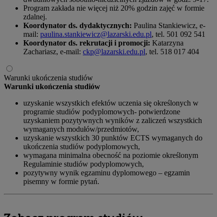
Program zakłada nie więcej niż 20% godzin zajęć w formie
zdalnej.
Koordynator ds. dydaktycznych:
Paulina Stankiewicz, e-
mail:
paulina.stankiewicz@lazarski.edu.pl
, tel. 501 092 541
Koordynator ds. rekrutacji i promocji:
Katarzyna
Zachariasz, e-mail:
ckp@lazarski.edu.pl
, tel. 518 017 404
Warunki ukończenia studiów
Warunki ukończenia studiów
uzyskanie wszystkich efektów uczenia się określonych w
programie studiów podyplomowych- potwierdzone
uzyskaniem pozytywnych wyników z zaliczeń wszystkich
wymaganych modułów/przedmiotów,
uzyskanie wszystkich 30 punktów ECTS wymaganych do
ukończenia studiów podyplomowych,
wymagana minimalna obecność na poziomie określonym
Regulaminie studiów podyplomowych,
pozytywny wynik egzaminu dyplomowego – egzamin
pisemny w formie pytań.