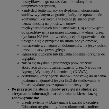
nostryfikowanego na zasadach określonych w
odrębnych przepisach,
kandydaci legitymujący się dyplomem ukończenia
studiów wydanym za granicą, który nie uprawnia do
kontynuacji kształcenia w Polsce (tj. nieobjętym
uznawalnością na podstawie umów
międzynarodowych lub nostryfikacji), są zobowiązani
do przedstawienia pisemnej informacji wydanej przez
dyrektora NAWA, potwierdzającej ich uprawnienie do
ubiegania się o przyjęcie na studia podyplomowe,
tłumaczenie wymaganych dokumentów na język polski
przez tłumacza przysięgłego,
legalizacja dyplomu lub klauzula apostille (oryginał do
wglądu),
zaleca się uzyskanie pisemnego potwierdzenia
akceptacji dyplomu zagranicznego przez Narodową
Agencję Wymiany Akademickiej (NAWA),
certyfikatu, który będzie stanowił podstawę do uznania
poziomu znajomości języka (B2) do studiowania w
Polsce wydany przez uprawnione instytucje.
Po przyjęciu na studia. Osoby przyjęte na studia, po
otrzymaniu informacji o uruchomieniu kierunku, są
zobowiązane do:
przedstawienia w Dziekanacie Łazarski Executive
Education oryginału dyplomu ukończenia studiów