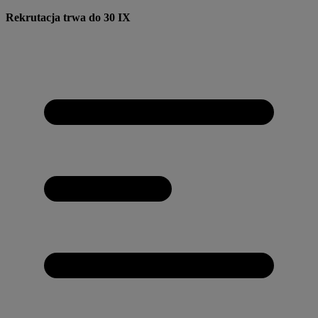
Przejdź
Rekrutacja trwa do 30 IX
do
treści