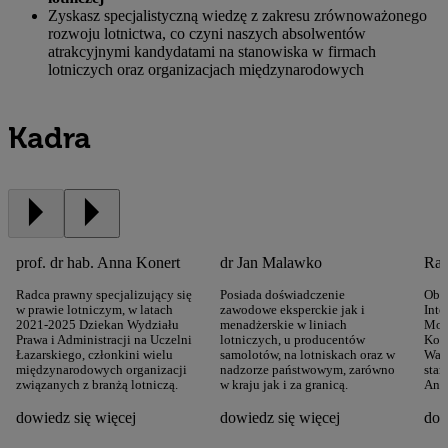
Zyskasz specjalistyczną wiedzę z zakresu zrównoważonego
rozwoju lotnictwa, co czyni naszych absolwentów
atrakcyjnymi kandydatami na stanowiska w firmach
lotniczych oraz organizacjach międzynarodowych
Kadra
prof. dr hab. Anna Konert
dr Jan Malawko
Rad
Radca prawny specjalizujący się
Posiada doświadczenie
Obec
w prawie lotniczym, w latach
zawodowe eksperckie jak i
Int
2021-2025 Dziekan Wydziału
menadżerskie w liniach
Mod
Prawa i Administracji na Uczelni
lotniczych, u producentów
Kom
Łazarskiego, członkini wielu
samolotów, na lotniskach oraz w
War
międzynarodowych organizacji
nadzorze państwowym, zarówno
stan
związanych z branżą lotniczą.
w kraju jak i za granicą.
Anal
dowiedz się więcej
dowiedz się więcej
dow