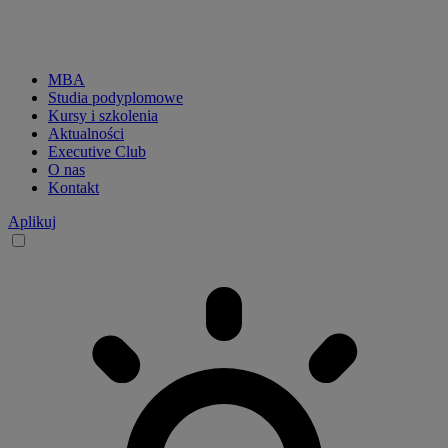
MBA
Studia podyplomowe
CKP
Kursy i szkolenia
Aktualności
menu
Executive Club
O nas
main
Kontakt
-
Aplikuj
desktop