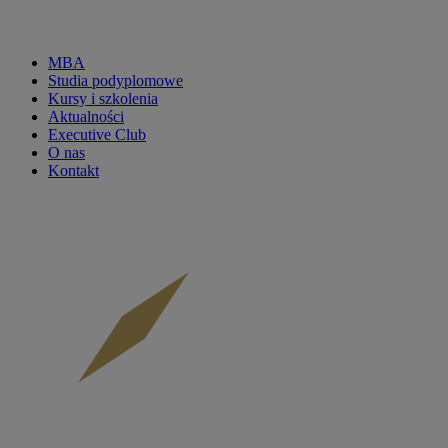
MBA
Studia podyplomowe
CKP
Kursy i szkolenia
Aktualności
menu
Executive Club
O nas
main
Kontakt
-
mobile