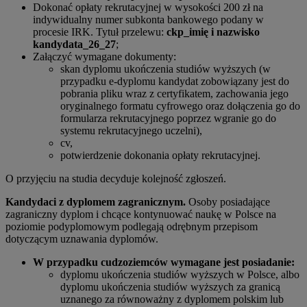
Dokonać opłaty rekrutacyjnej w wysokości 200 zł na
indywidualny numer subkonta bankowego podany w
procesie IRK. Tytuł przelewu:
ckp_imię i nazwisko
kandydata_26_27
;
Załączyć wymagane dokumenty:
skan dyplomu ukończenia studiów wyższych (w
przypadku e-dyplomu kandydat zobowiązany jest do
pobrania pliku wraz z certyfikatem, zachowania jego
oryginalnego formatu cyfrowego oraz dołączenia go do
formularza rekrutacyjnego poprzez wgranie go do
systemu rekrutacyjnego uczelni),
cv,
potwierdzenie dokonania opłaty rekrutacyjnej.
O przyjęciu na studia decyduje kolejność zgłoszeń.
Kandydaci z dyplomem zagranicznym.
Osoby posiadające
zagraniczny dyplom i chcące kontynuować naukę w Polsce na
poziomie podyplomowym podlegają odrębnym przepisom
dotyczącym uznawania dyplomów.
W przypadku cudzoziemców wymagane jest posiadanie:
dyplomu ukończenia studiów wyższych w Polsce, albo
dyplomu ukończenia studiów wyższych za granicą
uznanego za równoważny z dyplomem polskim lub