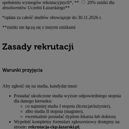
spełnieniu wymogów rekrutacyjnych*, **
20% zniżki dla
absolwentów Uczelni Łazarskiego**
*opłata za całość studiów obowiązuje do 30.11.2026 r.
**zniżki nie łączą się z innymi zniżkami
Zasady rekrutacji
Warunki przyjęcia
Aby zgłosić się na studia, kandydat musi:
Posiadać ukończone studia wyższe odpowiedniego stopnia
dla danego kierunku:
co najmniej studia I stopnia (licencjat/inżynier),
albo studia II stopnia (magister),
ewentualnie posiadać dyplom lekarza lub doktora;
Wypełnić kompletny formularz zgłoszeniowy dostępny na
stronie:
rekrutacja-ckp.lazarski.pl
;