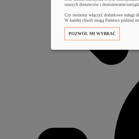
naszych dostawców i dostosowanie/zarząd
Czy możemy włączyć dodatkowe usługi d
W każdej chwili mogą Państwo później zm
POZWÓL MI WYBRAĆ