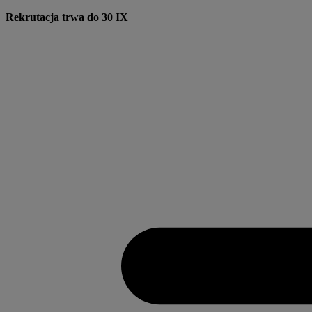
Przejdź
Rekrutacja trwa do 30 IX
do
treści