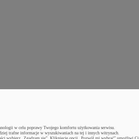
nologii w celu poprawy Twojego komfortu użytkowania serwisu.
dziej trafne informacje w wyszukiwaniach na tej i innych witrynach.
lności wybierz „Zgadzam się”. Kliknięcie opcji „Pozwól mi wybrać” umożliwi Ci