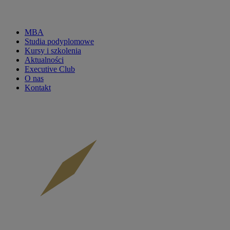
MBA
Studia podyplomowe
CKP
Kursy i szkolenia
Aktualności
menu
Executive Club
O nas
main
Kontakt
-
mobile